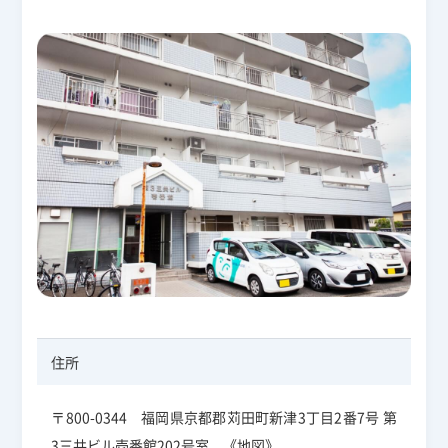
住所
〒800-0344 福岡県京都郡苅田町新津3丁目2番7号 第
3三共ビル壱番館202号室
《地図》