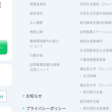
里
理事長挨拶
共同生活援助（グル
経営理念
日常生活支援住居施
法人概要
就労継続支援B型事業
情報公開
訪問看護ステーショ
職場環境要件の提示
相談支援事業所
について
い
生活困窮者自立支援
行動計画
介護保険関連事業
訪問看護医療DX情報
福祉型大学（カレッジp
活用について
生活訓練
福祉型大学（カレッジp
就労移行支援
お知らせ
就労選択支援
プライバシーポリシー
就労選択支援事業