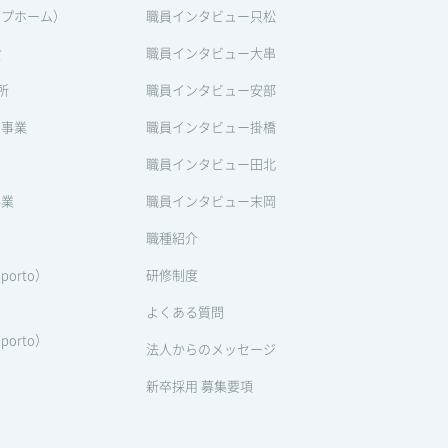
ープホーム）
職員インタビュー只松
設
職員インタビュー大串
所
職員インタビュー安部
ン事業
職員インタビュー掛橋
職員インタビュー田北
事業
職員インタビュー末岡
職種紹介
orto）
研修制度
よくある質問
orto）
法人からのメッセージ
新卒採用 募集要項