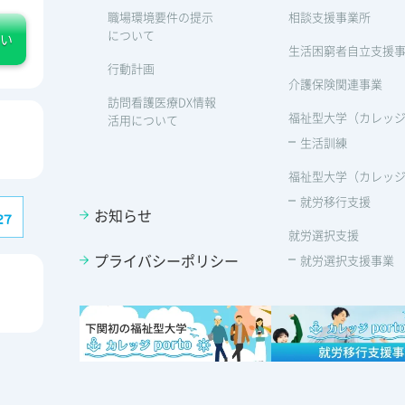
職場環境要件の提示
相談支援事業所
について
い
生活困窮者自立支援
行動計画
介護保険関連事業
訪問看護医療DX情報
福祉型大学（カレッジp
活用について
生活訓練
福祉型大学（カレッジp
就労移行支援
お知らせ
就労選択支援
プライバシーポリシー
就労選択支援事業