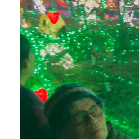
動
画
プ
レ
ー
ヤ
ー