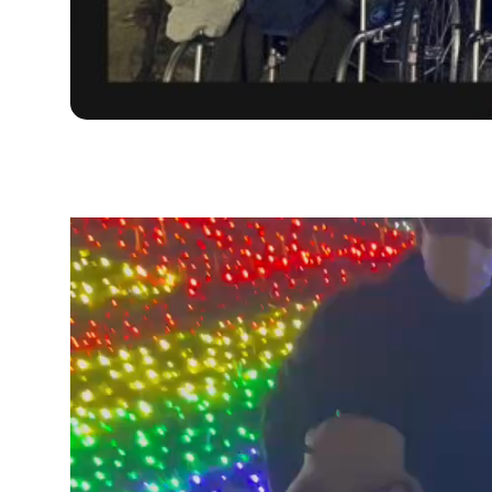
動
画
プ
レ
ー
ヤ
ー