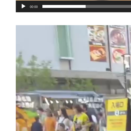
00:00
動
画
プ
レ
ー
ヤ
ー