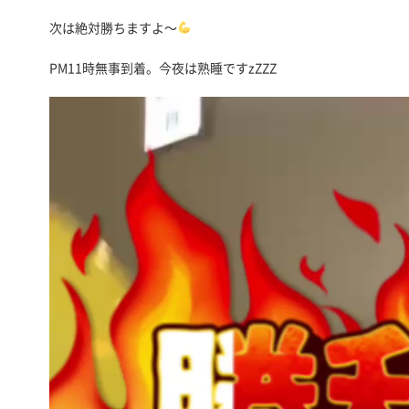
次は絶対勝ちますよ～
PM11時無事到着。今夜は熟睡ですzZZZ
動
画
プ
レ
ー
ヤ
ー