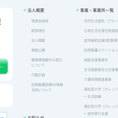
法人概要
事業・事業所一覧
里
理事長挨拶
共同生活援助（グル
経営理念
日常生活支援住居施
法人概要
就労継続支援B型事業
情報公開
訪問看護ステーショ
職場環境要件の提示
相談支援事業所
について
い
生活困窮者自立支援
行動計画
介護保険関連事業
訪問看護医療DX情報
福祉型大学（カレッジp
活用について
生活訓練
福祉型大学（カレッジp
就労移行支援
お知らせ