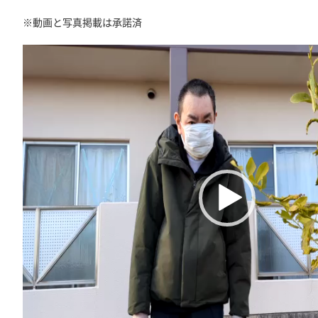
※動画と写真掲載は承諾済
動
画
プ
レ
ー
ヤ
ー