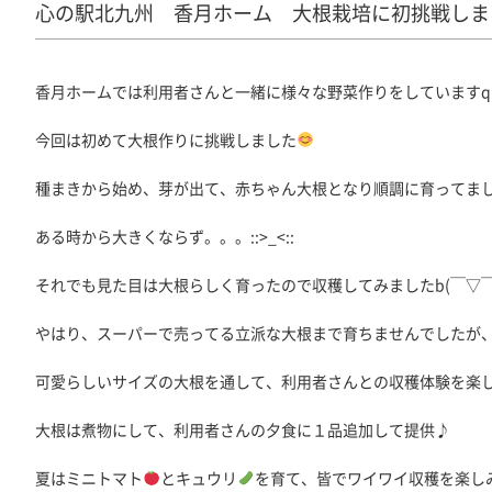
心の駅北九州 香月ホーム 大根栽培に初挑戦しま
香月ホームでは利用者さんと一緒に様々な野菜作りをしていますq(
今回は初めて大根作りに挑戦しました
種まきから始め、芽が出て、赤ちゃん大根となり順調に育ってま
ある時から大きくならず。。。::>_<::
それでも見た目は大根らしく育ったので収穫してみましたb(￣▽￣
やはり、スーパーで売ってる立派な大根まで育ちませんでしたが
可愛らしいサイズの大根を通して、利用者さんとの収穫体験を楽
大根は煮物にして、利用者さんの夕食に１品追加して提供♪
夏はミニトマト
とキュウリ
を育て、皆でワイワイ収穫を楽しみま