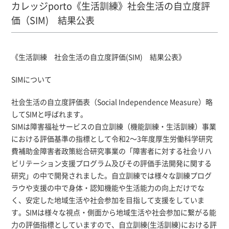
カレッジporto《生活訓練》社会生活の自立度評
価（SIM) 結果公表
《生活訓練 社会生活の自立度評価(SIM) 結果公表》
SIMについて
社会生活の自立度評価表（Social Independence Measure）略
してSIMと呼ばれます。
SIMは障害福祉サービスの自立訓練（機能訓練・生活訓練）事業
における評価基準の指標として令和2～3年度厚生労働科学研究
費補助金障害者政策総合研究事業の「障害者に対する社会リハ
ビリテーション支援プログラム及びその評価手法開発に関する
研究」の中で開発されました。自立訓練では様々な訓練プログ
ラウや支援の中で身体・認知機能や生活能力の向上だけでな
く、安定した地域生活や社会参加を目指して支援をしていま
す。SIMは様々な視点・側面から地域生活や社会参加に繋がる能
力の評価指標としていますので、自立訓練(生活訓練)における評