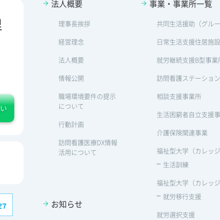
法人概要
事業・事業所一覧
里
理事長挨拶
共同生活援助（グル
経営理念
日常生活支援住居施
法人概要
就労継続支援B型事業
情報公開
訪問看護ステーショ
職場環境要件の提示
相談支援事業所
について
い
生活困窮者自立支援
行動計画
介護保険関連事業
訪問看護医療DX情報
福祉型大学（カレッジp
活用について
生活訓練
福祉型大学（カレッジp
就労移行支援
お知らせ
就労選択支援