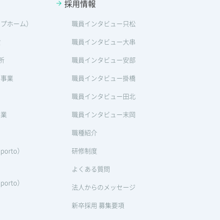
採用情報
ープホーム）
職員インタビュー只松
設
職員インタビュー大串
所
職員インタビュー安部
ン事業
職員インタビュー掛橋
職員インタビュー田北
事業
職員インタビュー末岡
職種紹介
orto）
研修制度
よくある質問
orto）
法人からのメッセージ
新卒採用 募集要項