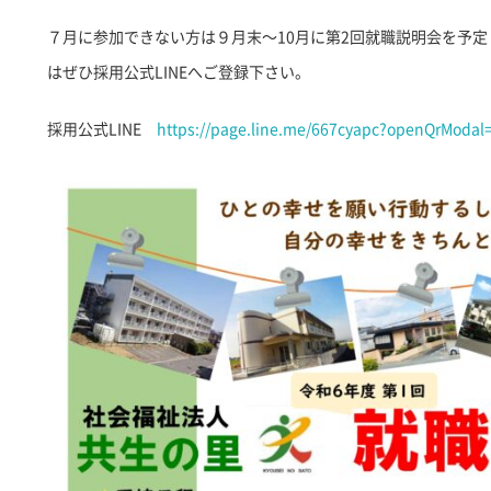
７月に参加できない方は９月末～10月に第2回就職説明会を予
はぜひ採用公式LINEへご登録下さい。
採用公式LINE
https://page.line.me/667cyapc?openQrModal=