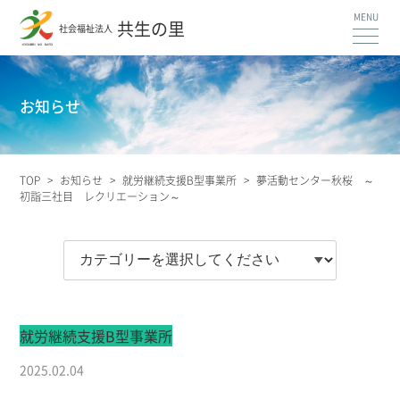
共生の里
社会福祉法人
お知らせ
TOP
>
お知らせ
>
就労継続支援B型事業所
>
夢活動センター秋桜 ～
初詣三社目 レクリエーション～
就労継続支援B型事業所
2025.02.04