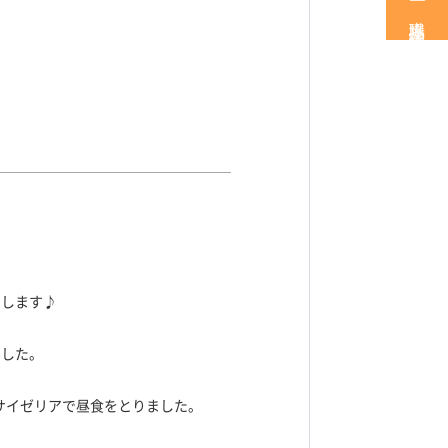
職場見学・体験
せします♪
ました。
しサイゼリアで昼食をとりました。