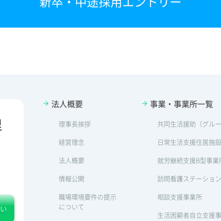
新卒・中途採用エントリー
法人概要
事業・事業所一覧
里
理事長挨拶
共同生活援助（グル
経営理念
日常生活支援住居施
法人概要
就労継続支援B型事業
情報公開
訪問看護ステーショ
職場環境要件の提示
相談支援事業所
について
い
生活困窮者自立支援