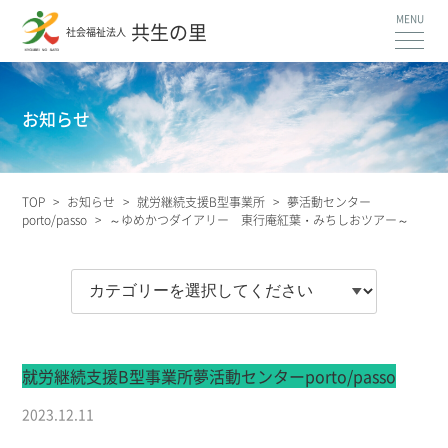
共生の里
社会福祉法人
お知らせ
TOP
>
お知らせ
>
就労継続支援B型事業所
>
夢活動センター
porto/passo
>
～ゆめかつダイアリー 東行庵紅葉・みちしおツアー～
就労継続支援B型事業所
夢活動センターporto/passo
2023.12.11