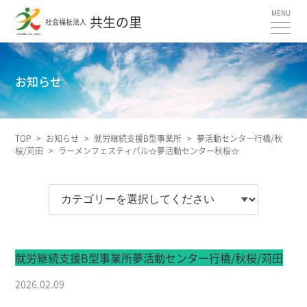
共生の里
社会福祉法人
お知らせ
TOP
>
お知らせ
>
就労継続支援B型事業所
>
夢活動センター行橋/秋
桜/苅田
>
ラーメンフェスティバル☆夢活動センター秋桜☆
就労継続支援B型事業所
夢活動センター行橋/秋桜/苅田
2026.02.09