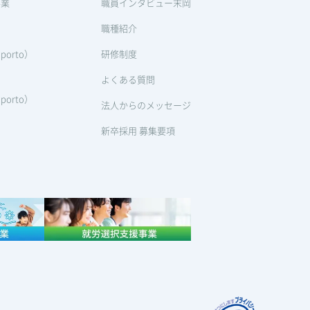
事業
職員インタビュー末岡
職種紹介
orto）
研修制度
よくある質問
orto）
法人からのメッセージ
新卒採用 募集要項