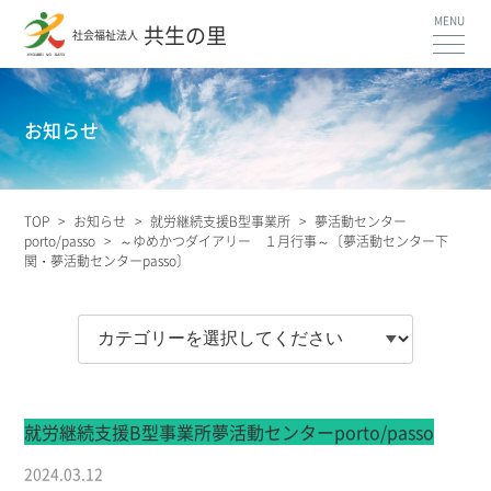
共生の里
社会福祉法人
お知らせ
TOP
>
お知らせ
>
就労継続支援B型事業所
>
夢活動センター
porto/passo
>
～ゆめかつダイアリー １月行事～〔夢活動センター下
関・夢活動センターpasso〕
就労継続支援B型事業所
夢活動センターporto/passo
2024.03.12